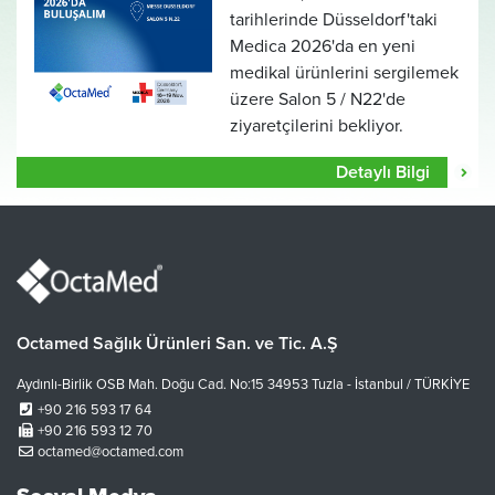
tarihlerinde Düsseldorf'taki
Medica 2026'da en yeni
medikal ürünlerini sergilemek
üzere Salon 5 / N22'de
ziyaretçilerini bekliyor.
Detaylı Bilgi
Octamed Sağlık Ürünleri San. ve Tic. A.Ş
Aydınlı-Birlik OSB Mah. Doğu Cad. No:15 34953 Tuzla - İstanbul / TÜRKİYE
+90 216 593 17 64
+90 216 593 12 70
octamed@octamed.com