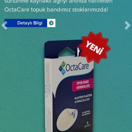
sürtünme kaynaklı ağrıyı anında hafifleten
OctaCare topuk bandımız stoklarımızda!
Detaylı Bilgi