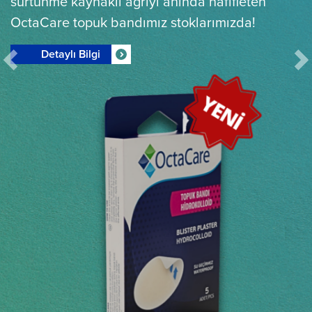
sürtünme kaynaklı ağrıyı anında hafifleten
OctaCare topuk bandımız stoklarımızda!
Detaylı Bilgi