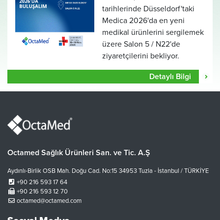
tarihlerinde Düsseldorf'taki
Medica 2026'da en yeni
medikal ürünlerini sergilemek
üzere Salon 5 / N22'de
ziyaretçilerini bekliyor.
Detaylı Bilgi
Octamed Sağlık Ürünleri San. ve Tic. A.Ş
Aydınlı-Birlik OSB Mah. Doğu Cad. No:15 34953 Tuzla - İstanbul / TÜRKİYE
+90 216 593 17 64
+90 216 593 12 70
octamed@octamed.com