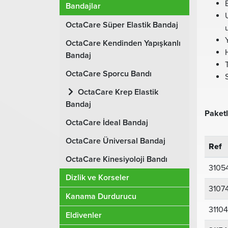
Bandajlar
OctaCare Süper Elastik Bandaj
OctaCare Kendinden Yapışkanlı
Bandaj
OctaCare Sporcu Bandı
OctaCare Krep Elastik
Bandaj
Paket
OctaCare İdeal Bandaj
OctaCare Üniversal Bandaj
Ref
OctaCare Kinesiyoloji Bandı
3105
Dizlik ve Korseler
3107
Kanama Durdurucu
3110
Eldivenler