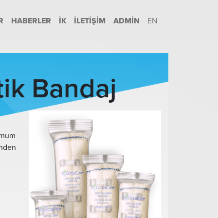
R
HABERLER
İK
İLETIŞIM
ADMIN
EN
tik Bandaj
timum
inden