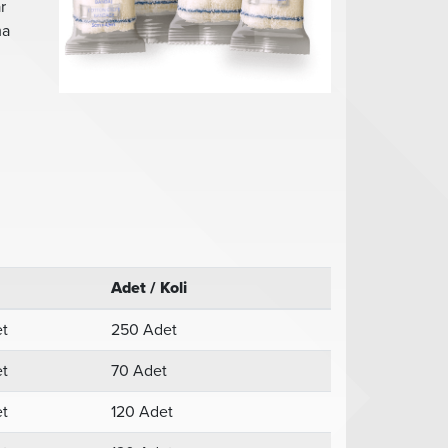
r
ma
Adet / Koli
et
250 Adet
et
70 Adet
et
120 Adet