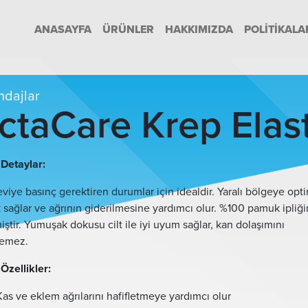
ANASAYFA
ÜRÜNLER
HAKKIMIZDA
POLITIKALA
dajlar
ctaCare Krep Elas
Detaylar:
eviye basınç gerektiren durumlar için idealdir. Yaralı bölgeye op
 sağlar ve ağrının giderilmesine yardımcı olur. %100 pamuk ipliğ
miştir. Yumuşak dokusu cilt ile iyi uyum sağlar, kan dolaşımını
lemez.
Özellikler:
Kas ve eklem ağrılarını hafifletmeye yardımcı olur