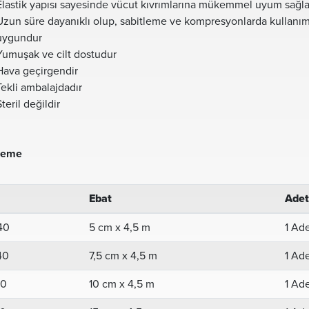
Elastik yapısı sayesinde vücut kıvrımlarına mükemmel uyum sağla
Uzun süre dayanıklı olup, sabitleme ve kompresyonlarda kullanı
uygundur
Yumuşak ve cilt dostudur
Hava geçirgendir
Tekli ambalajdadır
Steril değildir
leme
Ebat
Adet
40
5 cm x 4,5 m
1 Ad
40
7,5 cm x 4,5 m
1 Ad
40
10 cm x 4,5 m
1 Ad