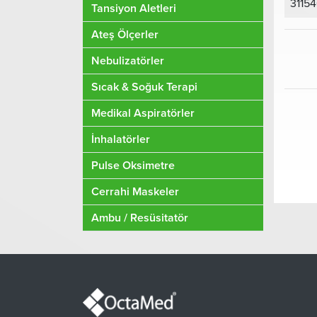
3115
Tansiyon Aletleri
Ateş Ölçerler
Nebulizatörler
Sıcak & Soğuk Terapi
Medikal Aspiratörler
İnhalatörler
Pulse Oksimetre
Cerrahi Maskeler
Ambu / Resüsitatör