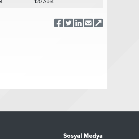
et
120 Adet
Sosyal Medya