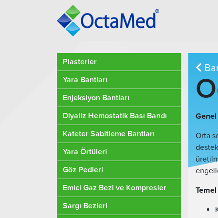
Plasterler
Ban
O
Yara Bantları
Enjeksiyon Bantları
Diyaliz Hemostatik Bası Bandı
Genel 
Kateter Sabitleme Bantları
Orta s
destek
Yara Örtüleri
üretil
Göz Pedleri
engel
Emici Gaz Bezi ve Kompresler
Temel 
Sargı Bezleri