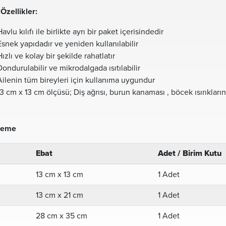
Özellikler:
Havlu kılıfı ile birlikte ayrı bir paket içerisindedir
Esnek yapıdadır ve yeniden kullanılabilir
Hızlı ve kolay bir şekilde rahatlatır
Dondurulabilir ve mikrodalgada ısıtılabilir
Ailenin tüm bireyleri için kullanıma uygundur
13 cm x 13 cm ölçüsü; Diş ağrısı, burun kanaması , böcek ısırıklarına
leme
Ebat
Adet / Birim Kutu
13 cm x 13 cm
1 Adet
13 cm x 21 cm
1 Adet
28 cm x 35 cm
1 Adet