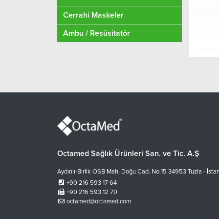
Cerrahi Maskeler
Ambu / Resüsitatör
Octamed Sağlık Ürünleri San. ve Tic. A.Ş
Aydınlı-Birlik OSB Mah. Doğu Cad. No:15 34953 Tuzla - İsta
+90 216 593 17 64
+90 216 593 12 70
octamed@octamed.com