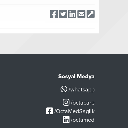
Sosyal Medya
/whatsapp
/octacare
/OctaMedSaglik
/octamed