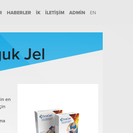
R
HABERLER
İK
İLETIŞIM
ADMIN
EN
uk Jel
nin en
çin
ıma