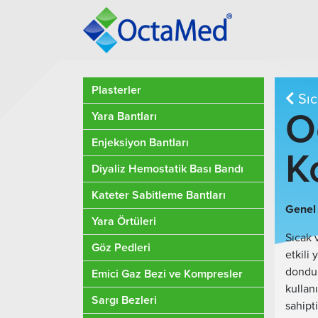
Plasterler
Sıc
O
Yara Bantları
Enjeksiyon Bantları
K
Diyaliz Hemostatik Bası Bandı
Kateter Sabitleme Bantları
Genel 
Yara Örtüleri
Sıcak 
Göz Pedleri
etkili
dondur
Emici Gaz Bezi ve Kompresler
kullan
Sargı Bezleri
sahipt