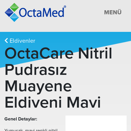
MENÜ
Eldivenler
OctaCare Nitril
Pudrasız
Muayene
Eldiveni Mavi
Genel Detaylar:
Yumuşak, mavi renkli nitril