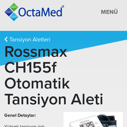
MENÜ
Tansiyon Aletleri
Rossmax
CH155f
Otomatik
Tansiyon Aleti
Genel Detaylar:
Yüksek tansiyon risk