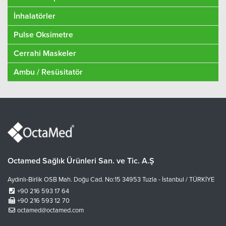
İnhalatörler
Pulse Oksimetre
Cerrahi Maskeler
Ambu / Resüsitatör
Octamed Sağlık Ürünleri San. ve Tic. A.Ş
Aydınlı-Birlik OSB Mah. Doğu Cad. No:15 34953 Tuzla - İstanbul / TÜRKİYE
+90 216 593 17 64
+90 216 593 12 70
octamed@octamed.com