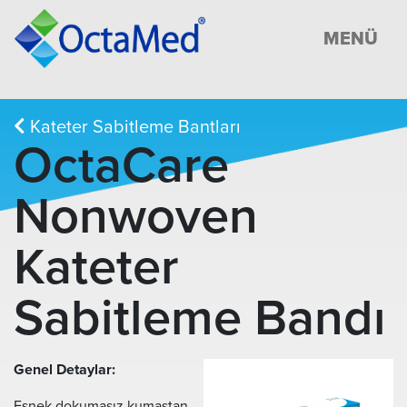
MENÜ
Kateter Sabitleme Bantları
OctaCare
Nonwoven
Kateter
Sabitleme Bandı
Genel Detaylar:
Esnek dokumasız kumaştan