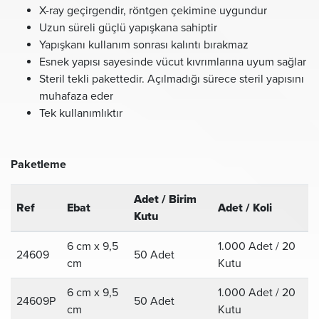
X-ray geçirgendir, röntgen çekimine uygundur
Uzun süreli güçlü yapışkana sahiptir
Yapışkanı kullanım sonrası kalıntı bırakmaz
Esnek yapısı sayesinde vücut kıvrımlarına uyum sağlar
Steril tekli pakettedir. Açılmadığı sürece steril yapısını
muhafaza eder
Tek kullanımlıktır
Paketleme
Adet / Birim
Ref
Ebat
Adet / Koli
Kutu
6 cm x 9,5
1.000 Adet / 20
24609
50 Adet
cm
Kutu
6 cm x 9,5
1.000 Adet / 20
24609P
50 Adet
cm
Kutu