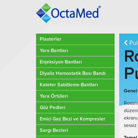
Plasterler
Pul
R
Yara Bantları
Enjeksiyon Bantları
P
Diyaliz Hemostatik Bası Bandı
Kateter Sabitleme Bantları
Genel 
Yara Örtüleri
Rossma
Göz Pedleri
düzenli
ekranı,
Emici Gaz Bezi ve Kompresler
sessiz 
Sargı Bezleri
Temel 