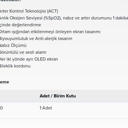
Arter Kontrol Teknolojisi (ACT)
Anlık Oksijen Seviyesi (%SpO2), nabız ve arter durumunu 1 dakik
içinde değerlendirme
Ortam ışığından etkilenmeyi önleyen ekran tasarımı
Biyouyumluluk ve Anti-alerjik tasarım
Nabız Ölçümü
Görüntülü ve sesli alarm
Her iki yönde ayrı OLED ekran
Bileklik kordonu
leme
Adet / Birim Kutu
00
1 Adet