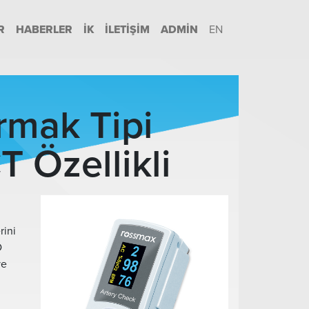
R
HABERLER
İK
İLETIŞIM
ADMIN
EN
mak Tipi
 Özellikli
rini
D
ve