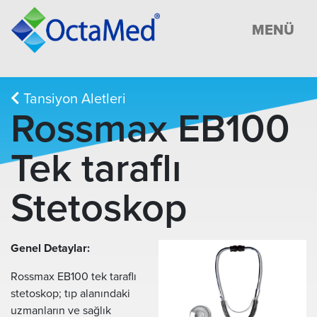
MENÜ
Tansiyon Aletleri
Rossmax EB100
Tek taraflı
Stetoskop
Genel Detaylar:
Rossmax EB100 tek taraflı
stetoskop; tıp alanındaki
uzmanların ve sağlık