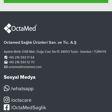
Octamed Sağlık Ürünleri San. ve Tic. A.Ş
Aydınlı-Birlik OSB Mah. Doğu Cad. No:15 34953 Tuzla - İstanbul / TÜRKİYE
+90 216 593 17 64
+90 216 593 12 70
octamed@octamed.com
Sosyal Medya
/whatsapp
/octacare
/OctaMedSaglik