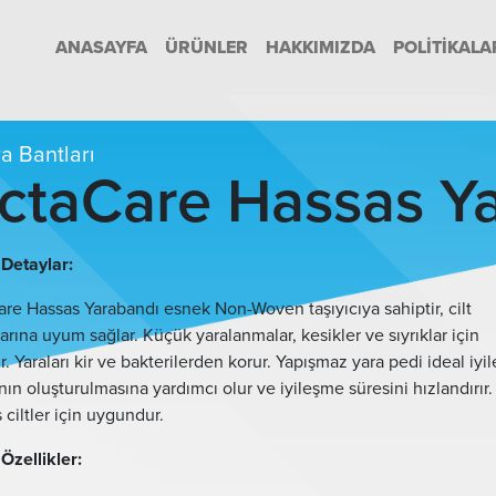
ANASAYFA
ÜRÜNLER
HAKKIMIZDA
POLITIKALA
a Bantları
ctaCare Hassas Ya
Detaylar:
re Hassas Yarabandı esnek Non-Woven taşıyıcıya sahiptir, cilt
larına uyum sağlar. Küçük yaralanmalar, kesikler ve sıyrıklar için
ir. Yaraları kir ve bakterilerden korur. Yapışmaz yara pedi ideal iy
nın oluşturulmasına yardımcı olur ve iyileşme süresini hızlandırır.
 ciltler için uygundur.
Özellikler: