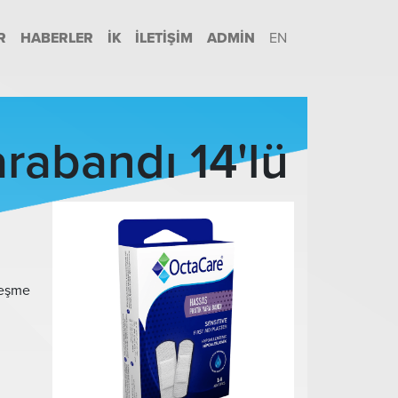
R
HABERLER
İK
İLETIŞIM
ADMIN
EN
rabandı 14'lü
ileşme