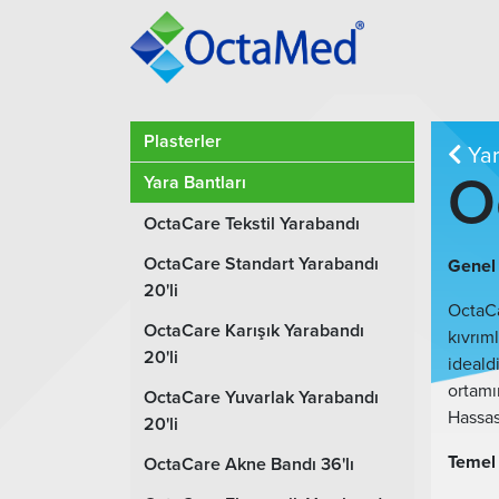
Plasterler
Yar
O
Yara Bantları
OctaCare Tekstil Yarabandı
OctaCare Standart Yarabandı
Genel 
20'li
OctaCa
OctaCare Karışık Yarabandı
kıvrım
20'li
ideald
ortamı
OctaCare Yuvarlak Yarabandı
Hassas
20'li
Temel 
OctaCare Akne Bandı 36'lı