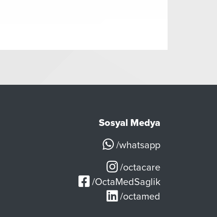
Sosyal Medya
/whatsapp
/octacare
/OctaMedSaglik
/octamed