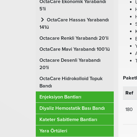
OctaCare Ekonomik Yarabandı
5'li
OctaCare Hassas Yarabandı
14'lü
Octacare Renkli Yarabandı 20’li
OctaCare Mavi Yarabandı 100’lü
Octacare Desenli Yarabandı
20'li
Paket
OctaCare Hidrokolloid Topuk
Bandı
Ref
Enjeksiyon Bantları
Diyaliz Hemostatik Bası Bandı
180
Kateter Sabitleme Bantları
Yara Örtüleri