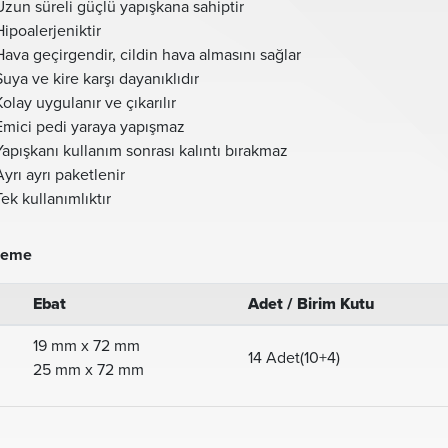
Uzun süreli güçlü yapışkana sahiptir
Hipoalerjeniktir
Hava geçirgendir, cildin hava almasını sağlar
Suya ve kire karşı dayanıklıdır
Kolay uygulanır ve çıkarılır
Emici pedi yaraya yapışmaz
Yapışkanı kullanım sonrası kalıntı bırakmaz
Ayrı ayrı paketlenir
Tek kullanımlıktır
leme
Ebat
Adet / Birim Kutu
19 mm x 72 mm
14 Adet(10+4)
25 mm x 72 mm