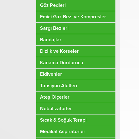
Göz Pedleri
Emici Gaz Bezi ve Kompresler
Sargı Bezleri
Bandajlar
Dizlik ve Korseler
Kanama Durdurucu
Eldivenler
Tansiyon Aletleri
Ateş Ölçerler
Nebulizatörler
Sıcak & Soğuk Terapi
Medikal Aspiratörler