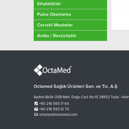
İnhalatörler
Pulse Oksimetre
Cerrahi Maskeler
Ambu / Resüsitatör
Octamed Sağlık Ürünleri San. ve Tic. A.Ş
Aydınlı-Birlik OSB Mah. Doğu Cad. No:15 34953 Tuzla - İsta
+90 216 593 17 64
+90 216 593 12 70
octamed@octamed.com