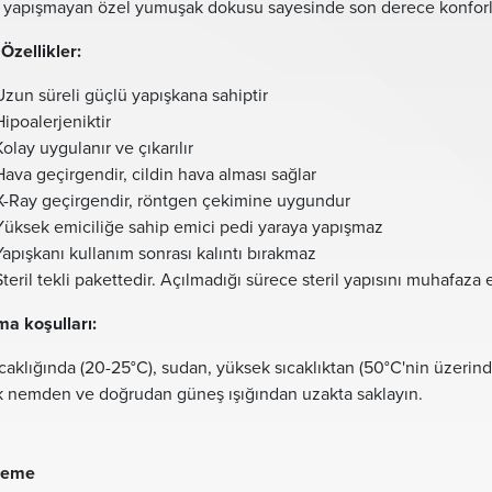
 yapışmayan özel yumuşak dokusu sayesinde son derece konforl
Özellikler:
Uzun süreli güçlü yapışkana sahiptir
Hipoalerjeniktir
Kolay uygulanır ve çıkarılır
Hava geçirgendir, cildin hava alması sağlar
X-Ray geçirgendir, röntgen çekimine uygundur
Yüksek emiciliğe sahip emici pedi yaraya yapışmaz
Yapışkanı kullanım sonrası kalıntı bırakmaz
Steril tekli pakettedir. Açılmadığı sürece steril yapısını muhafaza 
a koşulları:
caklığında (20-25°C), sudan, yüksek sıcaklıktan (50°C'nin üzerind
 nemden ve doğrudan güneş ışığından uzakta saklayın.
leme