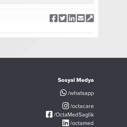
Sosyal Medya
/whatsapp
/octacare
/OctaMedSaglik
/octamed