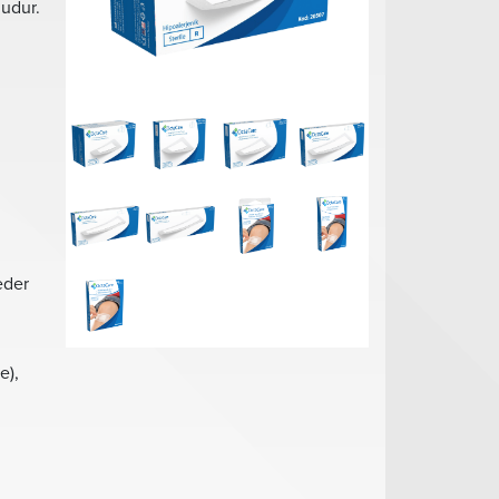
udur.
eder
e),