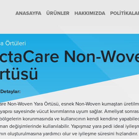
ANASAYFA
ÜRÜNLER
HAKKIMIZDA
POLITIKALA
a Örtüleri
ctaCare Non-Wove
rtüsü
Detaylar:
re Non-Woven Yara Örtüsü, esnek Non-Woven kumaştan üretilmiş
yapısı sayesinde vücut kıvrımlarına uyum sağlar. Ameliyat sonra
i bölgelerin korunmasında ve kullanıcının kendi kendine yapabile
an değişimlerinde kullanılabilir. Yapışmaz yara pedi ideal iyile
nın oluşturulmasına yardımcı olur ve iyileşme süresini hızlandırır.