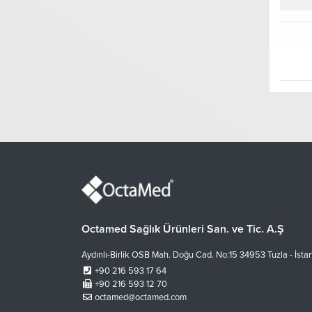
Octamed Sağlık Ürünleri San. ve Tic. A.Ş
Aydınlı-Birlik OSB Mah. Doğu Cad. No:15 34953 Tuzla - İsta
+90 216 593 17 64
+90 216 593 12 70
octamed@octamed.com