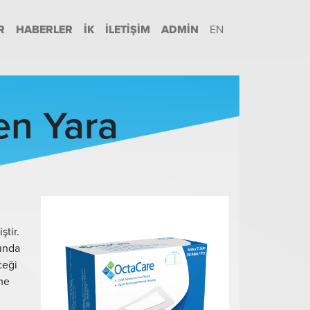
R
HABERLER
İK
İLETIŞIM
ADMIN
EN
n Yara
tir.
sında
ceği
şme