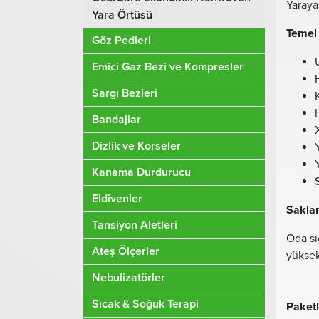
Yaraya
Yara Örtüsü
Temel 
Göz Pedleri
Emici Gaz Bezi ve Kompresler
Sargı Bezleri
Bandajlar
Dizlik ve Korseler
Kanama Durdurucu
Eldivenler
Saklam
Tansiyon Aletleri
Oda sı
Ateş Ölçerler
yüksek
Nebulizatörler
Sıcak & Soğuk Terapi
Paket