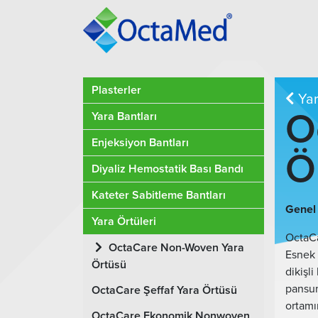
Plasterler
Yar
O
Yara Bantları
Enjeksiyon Bantları
Ö
Diyaliz Hemostatik Bası Bandı
Kateter Sabitleme Bantları
Genel 
Yara Örtüleri
OctaCa
OctaCare Non-Woven Yara
Esnek 
Örtüsü
dikişl
pansum
OctaCare Şeffaf Yara Örtüsü
ortamı
OctaCare Ekonomik Nonwoven