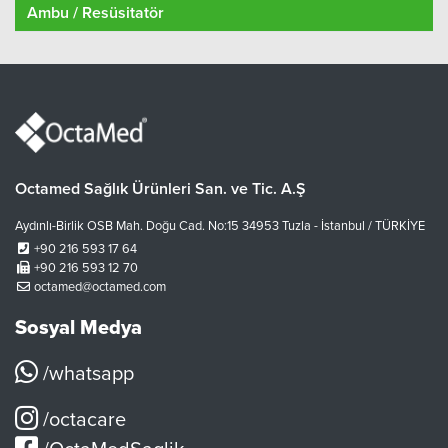
Ambu / Resüsitatör
Octamed Sağlık Ürünleri San. ve Tic. A.Ş
Aydınlı-Birlik OSB Mah. Doğu Cad. No:15 34953 Tuzla - İstanbul / TÜRKİYE
+90 216 593 17 64
+90 216 593 12 70
octamed@octamed.com
Sosyal Medya
/whatsapp
/octacare