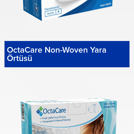
OctaCare Non-Woven Yara
Örtüsü