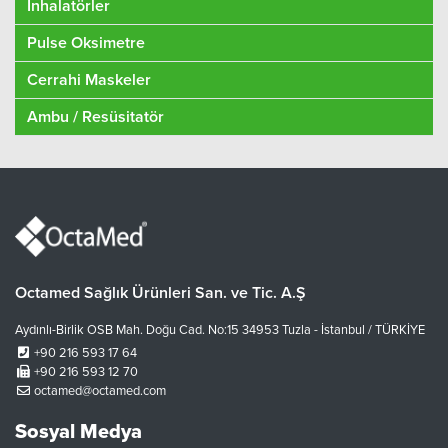
İnhalatörler
Pulse Oksimetre
Cerrahi Maskeler
Ambu / Resüsitatör
Octamed Sağlık Ürünleri San. ve Tic. A.Ş
Aydınlı-Birlik OSB Mah. Doğu Cad. No:15 34953 Tuzla - İstanbul / TÜRKİYE
+90 216 593 17 64
+90 216 593 12 70
octamed@octamed.com
Sosyal Medya