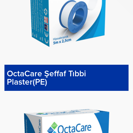
OctaCare Şeffaf Tıbbi
Plaster(PE)