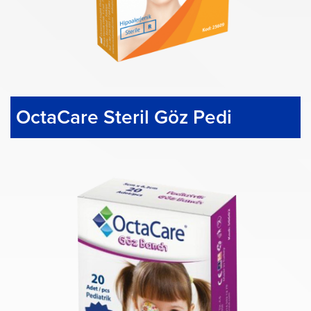
OctaCare Steril Göz Pedi