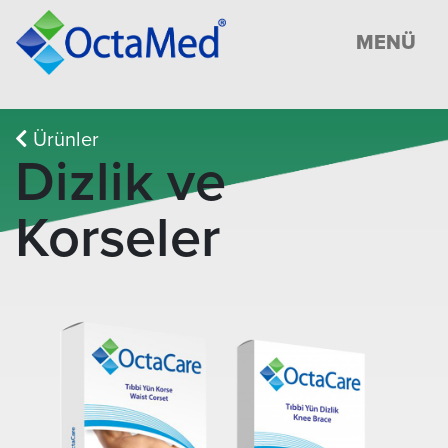
MENÜ
Ürünler
Dizlik ve
Korseler