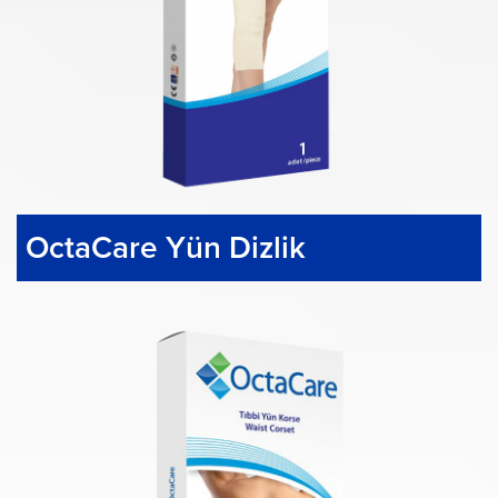
OctaCare Yün Dizlik