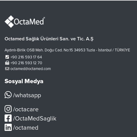
Octamed Sağlık Ürünleri San. ve Tic. A.Ş
Aydınlı-Birlik OSB Mah. Doğu Cad. No:15 34953 Tuzla - İstanbul / TÜRKİYE
+90 216 593 17 64
+90 216 593 12 70
octamed@octamed.com
Sosyal Medya
/whatsapp
/octacare
/OctaMedSaglik
/octamed