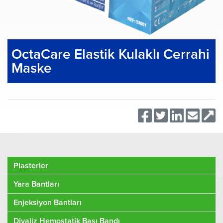
OctaCare Elastik Kulaklı Cerrahi
Maske
Plasterler
Yara Bantları
Enjeksiyon Bantları
Diyaliz Hemostatik Bası Bandı