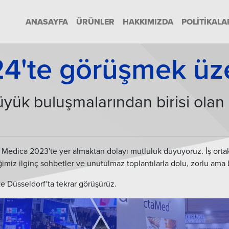
ANASAYFA
ÜRÜNLER
HAKKIMIZDA
POLITIKALA
4'te görüşmek üz
yük buluşmalarından birisi olan
edica 2023'te yer almaktan dolayı mutluluk duyuyoruz. İş ortakl
ğimiz ilginç sohbetler ve unutulmaz toplantılarla dolu, zorlu ama 
te Düsseldorf'ta tekrar görüşürüz.